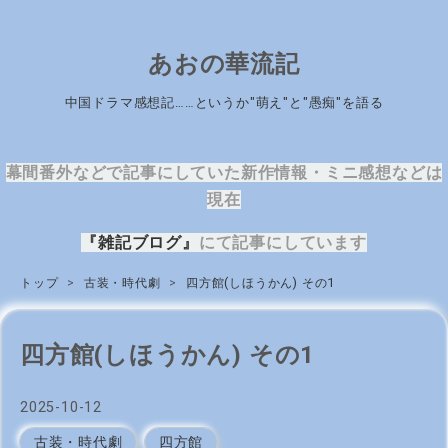
あおの華流記
中国ドラマ感想記……というか"萌え"と"愚痴"を語る
幕間番外などで記事にしていた新作情報・ミニ感想などは
現在
『雑記ブログ』
にて記事にしています
トップ
>
古装・時代劇
>
四方館(しほうかん) その1
四方館(しほうかん) その1
2025
-
10
-
12
古装・時代劇
四方館