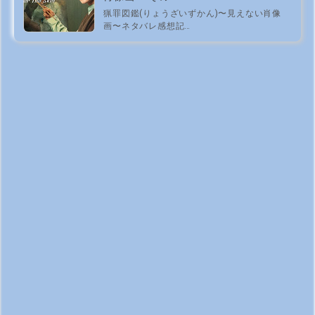
猟罪図鑑(りょうざいずかん)〜見えない肖像
画〜ネタバレ感想記…