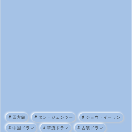
#
四方館
#
タン・ジェンツー
#
ジョウ・イーラン
#
中国ドラマ
#
華流ドラマ
#
古装ドラマ