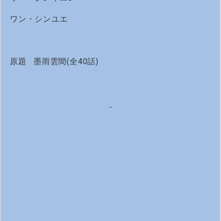
ワン・シンユエ
原題 墨雨雲間(全40話)